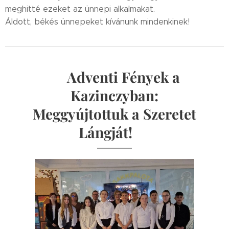
meghitté ezeket az ünnepi alkalmakat.
Áldott, békés ünnepeket kívánunk mindenkinek! 🎄✨🤍
🕯️
Adventi Fények a
Kazinczyban:
Meggyújtottuk a Szeretet
Lángját!💙