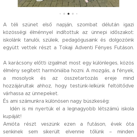
A téli szünet első napján, szombat délután igazi
közösségi élménnyel indítottuk az ünnepi időszakot:
iskolánk tanulói, szüleik, pedagógusaink és dolgozóink
együtt vettek részt a Tokaji Adventi Fényes Futáson.
🎄✨
A karácsony előtti izgalmat most egy különleges, közös
élmény segített harmóniába hozni. A mozgás, a fények,
a mosolyok és az összetartozás ereje mind
hozzájárultak ahhoz, hogy testünk-lelkünk feltöltődve
várhassa az ünnepeket.
És ami számunkra különösen nagy büszkeség:
🏆Idén is mi nyertük el a legnagyobb létszámú iskola
kupáját!
Amióta részt veszünk ezen a futáson, évek óta
senkinek sem sikerült elvennie tőlünk – minden