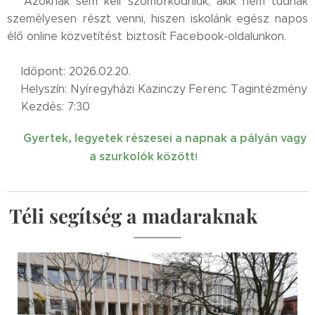
🏐Azoknak sem kell szomorkodniuk, akik nem tudnak
személyesen részt venni, hiszen iskolánk egész napos
élő online közvetítést biztosít Facebook-oldalunkon.🎥
⏰Időpont: 2026.02.20.
📌Helyszín: Nyíregyházi Kazinczy Ferenc Tagintézmény
📢Kezdés: 7:30
💙
Gyertek, legyetek részesei a napnak a pályán vagy
a szurkolók között
🤾‍♂️✨
!
Téli segítség a madaraknak🤗🐦