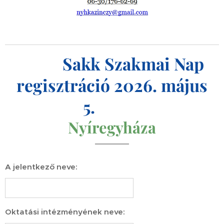
♟️👑
Sakk Szakmai Nap
regisztráció 2026. május
5.
👑
♟️
N
yíregyháza
A jelentkező neve:
Oktatási intézményének neve: