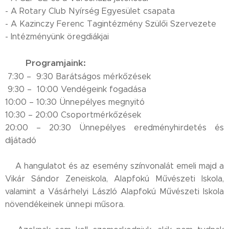
- A Rotary Club Nyírség Egyesület csapata
- A Kazinczy Ferenc Tagintézmény Szülői Szervezete
- Intézményünk öregdiákjai
Programjaink:
🏐🤾‍♀️
7:30 – 9:30 Barátságos mérkőzések
9:30 – 10:00 Vendégeink fogadása
10:00 – 10:30 Ünnepélyes megnyitó
10:30 – 20:00 Csoportmérkőzések
20:00 – 20:30 Ünnepélyes eredményhirdetés és
díjátadó🏆
🎻A hangulatot és az esemény színvonalát emeli majd a
Vikár Sándor Zeneiskola, Alapfokú Művészeti Iskola,
valamint a Vásárhelyi László Alapfokú Művészeti Iskola
növendékeinek ünnepi műsora.🕺✨