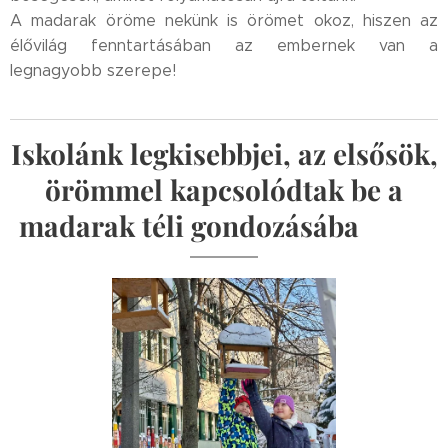
A madarak öröme nekünk is örömet okoz, hiszen az
élővilág fenntartásában az embernek van a
legnagyobb szerepe!🐦💙
Iskolánk legkisebbjei, az elsősök,
örömmel kapcsolódtak be a
madarak téli gondozásába🐦❄️