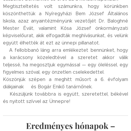
Megtiszteltetés volt számunkra, hogy körünkben
köszönthettük a Nyíregyházi Bem József Általános
Iskola, azaz anyaintézményünk vezetőjét Dr. Baloghné
Mester Évát, valamint Kósa József önkormányzati
képviselőurat, akik elfogadták meghívásunkat, és velünk
együtt élhették át ezt az ünnepi pillanatot.🙏
🕯️A fellobbanó láng arra emlékeztet bennünket, hogy
a karácsony közeledtével a szeretet akkor válik
teljessé, ha megosztjuk egymással — egy öleléssel, egy
figyelmes szóval, egy önzetlen cselekedettel.
Köszönjük szépen a meghitt műsort a 6. évfolyam
diákjainak🤍 és Bogár Enikő tanárnőnek.✨
💙Készüljünk továbbra is együtt, szeretettel, békével
és nyitott szívvel az Ünnepre!🎄
🏆
Eredményes hónapok –