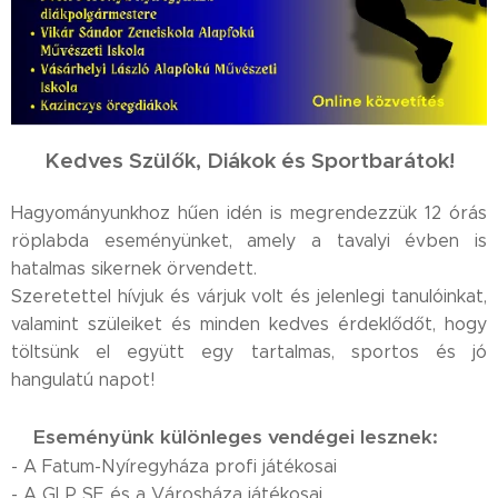
Kedves Szülők, Diákok és Sportbarátok!
Hagyományunkhoz hűen idén is megrendezzük 12 órás
röplabda eseményünket, amely a tavalyi évben is
hatalmas sikernek örvendett.✨
Szeretettel hívjuk és várjuk volt és jelenlegi tanulóinkat,
valamint szüleiket és minden kedves érdeklődőt, hogy
töltsünk el együtt egy tartalmas, sportos és jó
hangulatú napot!🏐💪
Eseményünk különleges vendégei lesznek:
💙
- A Fatum-Nyíregyháza profi játékosai
- A GLP SE és a Városháza játékosai