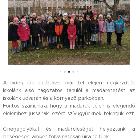
A hideg idő beálltával, már tél elején megkezdték
iskolánk alsó tagozatos tanulói a madáretetést az
iskolánk udvarán és a környező parkokban. ❄️
Fontos számunkra, hogy a madarak télen is elegendő
élelemhez jussanak, ezért szívügyünknek tekintjük ezt.
🤍
Cinegegolyókat és madáreleséget helyeztünk ki
bőségesen, amiket folyamatosan újra töltünk.