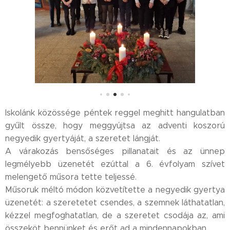
Iskolánk közössége péntek reggel meghitt hangulatban
gyűlt össze, hogy meggyújtsa az adventi koszorú
negyedik gyertyáját, a szeretet lángját.✨
A várakozás bensőséges pillanatait és az ünnep
legmélyebb üzenetét ezúttal a 6. évfolyam szívet
melengető műsora tette teljessé.🎄
Műsoruk méltó módon közvetítette a negyedik gyertya
üzenetét: a szeretetet csendes, a szemnek láthatatlan,
kézzel megfoghatatlan, de a szeretet csodája az, ami
összeköt bennünket és erőt ad a mindennapokban.🤍