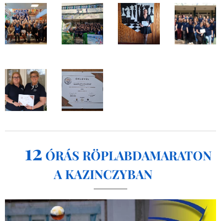
12
🏐
ÓRÁS RÖPLABDAMARATON
A KAZINCZYBAN
🏐