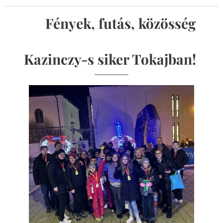
🏃‍♀️✨ Fények, futás, közösség ✨
🏃‍♂️
Kazinczy-s siker Tokajban!