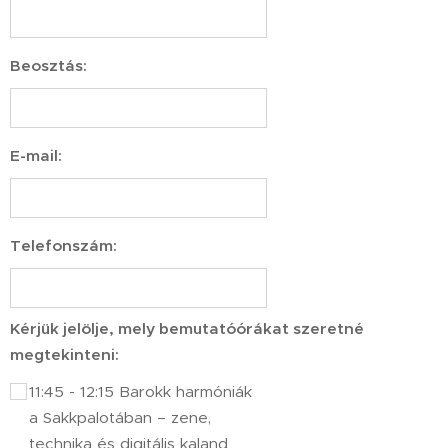
Beosztás:
E-mail:
Telefonszám:
Kérjük jelölje, mely bemutatóórákat szeretné
megtekinteni:
11:45 - 12:15 Barokk harmóniák
a Sakkpalotában – zene,
technika és digitális kaland