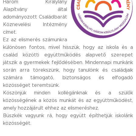
Három Királylány
Alapítvány által
adományozott Családbarát
Köznevelési Intézmény
címet.✨
Ez az elismerés számunkra
különösen fontos, mivel hisszük, hogy az iskola és a
család közötti együttműködés alapvető szerepet
játszik a gyermekek fejlődésében. Mindennapi munkánk
során arra törekszünk, hogy tanulóink és családjaik
számára támogató, biztonságos és elfogadó
közösséget teremtsünk.👨‍👩‍👧‍👦
Köszönjük minden kollégánknak és a szülők
közösségének a közös munkát és az együttműködést,
amely hozzájárult ehhez az elismeréshez.
Büszkék vagyunk rá, hogy együtt építhetjük iskolánk
közösségét.🙏💙✨