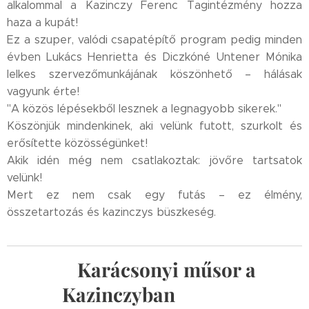
alkalommal a Kazinczy Ferenc Tagintézmény hozza
haza a kupát! 💙💪
Ez a szuper, valódi csapatépítő program pedig minden
évben Lukács Henrietta és Diczkóné Untener Mónika
lelkes szervezőmunkájának köszönhető – hálásak
vagyunk érte! 🙏👏
"A közös lépésekből lesznek a legnagyobb sikerek."
Köszönjük mindenkinek, aki velünk futott, szurkolt és
erősítette közösségünket! 🙌
Akik idén még nem csatlakoztak: jövőre tartsatok
velünk!
Mert ez nem csak egy futás – ez élmény,
összetartozás és kazinczys büszkeség. ✨
💙Karácsonyi műsor a
Kazinczyban💙🎄✨