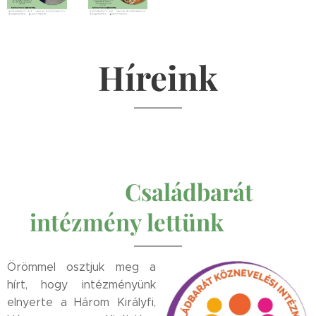
Híreink
👨‍👩‍
Családbarát
intézmény lettünk
👧‍👦
Örömmel osztjuk meg a
hírt, hogy intézményünk
elnyerte a Három Királyfi,