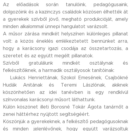
Az előadások során tanulóink, pedagógusaink,
dolgozóink és a kazinczys családok közösen élhették át
a gyerekek szívből jövő, megható produkcióját, amely
minden alkalommal ünnepi hangulatot varázsolt.✨
A műsor zárása mindkét helyszínen különleges pillanat
volt: a közös éneklés emlékeztetett bennünket arra,
hogy a karácsony igazi csodája az összetartozás, a
szeretet és az együtt megélt pillanatok. 🤍
Szívből gratulálunk mindkét osztálynak és
felkészítőiknek, a harmadik osztályosok tanítóinak:
💙Lukács Henriettának, Szokol Emesének, Csajbókné
Hudák Anitának és Teremi Lászlónak, akiknek
köszönhetően az idei tanévben is egy rendkívül
színvonalas karácsonyi műsort láthattunk.🙏
Külön köszönet illeti Borosné Tokár Ágota tanárnőt a
zenei háttérhez nyújtott segítségéért.✨
Köszönjük a gyerekeknek, a felkészítő pedagógusoknak
és minden jelenlévőnek, hogy együtt varázsoltuk