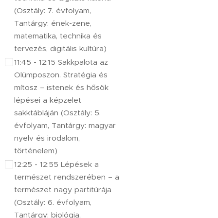
(Osztály: 7. évfolyam,
Tantárgy: ének-zene,
matematika, technika és
tervezés, digitális kultúra)
11:45 - 12:15 Sakkpalota az
Olümposzon. Stratégia és
mítosz – istenek és hősök
lépései a képzelet
sakktábláján (Osztály: 5.
évfolyam, Tantárgy: magyar
nyelv és irodalom,
történelem)
12:25 - 12:55 Lépések a
természet rendszerében – a
természet nagy partitúrája
(Osztály: 6. évfolyam,
Tantárgy: biológia,