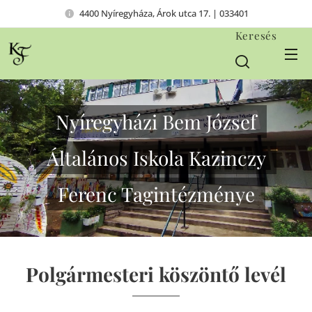
4400 Nyíregyháza, Árok utca 17. | 033401
Keresés
Nyíregyházi Bem József
Általános Iskola Kazinczy
Ferenc Tagintézménye
Polgármesteri köszöntő levél