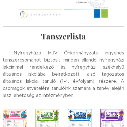
📘
Tanszerlista
✏️
✨Nyíregyháza MJV Önkormányzata ingyenes
tanszercsomagot biztosít minden állandó nyíregyházi
lakcímmel rendelkező és nyíregyházi székhelyű
általános iskolába beiratkozott, alsó tagozatos
általános iskolai tanuló (1-4. évfolyam) részére. A
csomagok átvételére tanulóink számára a tanév elején
lesz lehetőség az intézményben.✨