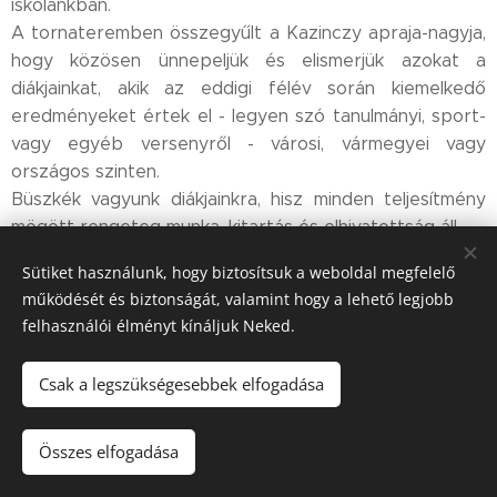
iskolánkban.
A tornateremben összegyűlt a Kazinczy apraja-nagyja,
hogy közösen ünnepeljük és elismerjük azokat a
diákjainkat, akik az eddigi félév során kiemelkedő
eredményeket értek el - legyen szó tanulmányi, sport-
vagy egyéb versenyről - városi, vármegyei vagy
országos szinten.🏅
Büszkék vagyunk diákjainkra, hisz minden teljesítmény
mögött rengeteg munka, kitartás és elhivatottság áll.👏
Sikereik nemcsak saját érdemeik, hanem inspirációként
Sütiket használunk, hogy biztosítsuk a weboldal megfelelő
is szolgálnak diáktársaik számára – megmutatják, hogy
működését és biztonságát, valamint hogy a lehető legjobb
érdemes hinni önmagunkban és kitartani céljaink mellett.
felhasználói élményt kínáljuk Neked.
Fontosnak tartjuk, hogy ezeket a sikereket ne csak
észre vegyük, hanem együtt is megünnepeljük – hiszen
Csak a legszükségesebbek elfogadása
ezek a pillanatok az iskola közösségi életének is
meghatározó részei.✨
Még egyszer szívből gratulálunk, és a jövőben is sok
Összes elfogadása
örömteli sikert kívánunk Nektek!💙