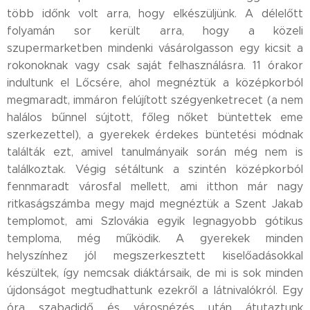
több időnk volt arra, hogy elkészüljünk. A délelőtt
folyamán sor került arra, hogy a közeli
szupermarketben mindenki vásárolgasson egy kicsit a
rokonoknak vagy csak saját felhasználásra. 11 órakor
indultunk el Lőcsére, ahol megnéztük a középkorból
megmaradt, immáron felújított szégyenketrecet (a nem
halálos bűnnel sújtott, főleg nőket büntettek eme
szerkezettel), a gyerekek érdekes büntetési módnak
találták ezt, amivel tanulmányaik során még nem is
találkoztak. Végig sétáltunk a szintén középkorból
fennmaradt városfal mellett, ami itthon már nagy
ritkaságszámba megy majd megnéztük a Szent Jakab
templomot, ami Szlovákia egyik legnagyobb gótikus
temploma, még működik. A gyerekek minden
helyszínhez jól megszerkesztett kiselőadásokkal
készültek, így nemcsak diáktársaik, de mi is sok minden
újdonságot megtudhattunk ezekről a látnivalókról. Egy
óra szabadidő és városnézés után átutaztunk