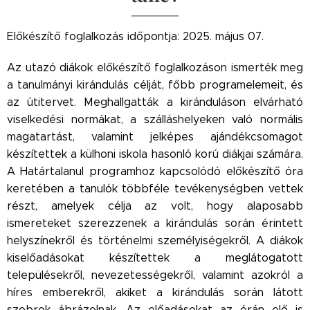
Előkészítő foglalkozás időpontja: 2025. május 07.
Az utazó diákok előkészítő foglalkozáson ismerték meg
a tanulmányi kirándulás célját, főbb programelemeit, és
az útitervet. Meghallgatták a kiránduláson elvárható
viselkedési normákat, a szálláshelyeken való normális
magatartást, valamint jelképes ajándékcsomagot
készítettek a külhoni iskola hasonló korú diákjai számára.
A Határtalanul programhoz kapcsolódó előkészítő óra
keretében a tanulók többféle tevékenységben vettek
részt, amelyek célja az volt, hogy alaposabb
ismereteket szerezzenek a kirándulás során érintett
helyszínekről és történelmi személyiségekről. A diákok
kiselőadásokat készítettek a meglátogatott
településekről, nevezetességekről, valamint azokról a
híres emberekről, akiket a kirándulás során látott
szobrok ábrázolnak. Az előadásokat az órán elő is