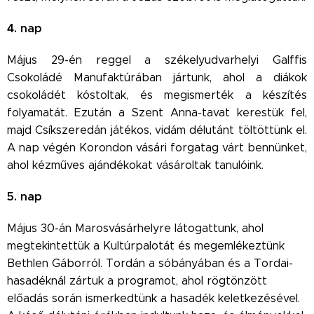
4. nap
Május 29-én reggel a székelyudvarhelyi Galffis
Csokoládé Manufaktúrában jártunk, ahol a diákok
csokoládét kóstoltak, és megismerték a készítés
folyamatát. Ezután a Szent Anna-tavat kerestük fel,
majd Csíkszeredán játékos, vidám délutánt töltöttünk el.
A nap végén Korondon vásári forgatag várt bennünket,
ahol kézműves ajándékokat vásároltak tanulóink.
5. nap
Május 30-án Marosvásárhelyre látogattunk, ahol
megtekintettük a Kultúrpalotát és megemlékeztünk
Bethlen Gáborról. Tordán a sóbányában és a Tordai-
hasadéknál zártuk a programot, ahol rögtönzött
előadás során ismerkedtünk a hasadék keletkezésével.