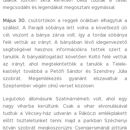
diákok szintén séta keretein belül tudták a tavat
megcsodálni és legendákat megosztani egymással.
Május 30.
csütörtökön a reggeli órákban elhagytuk a
szállást. A Parajdi sóbánya lett volna a következő úti
cél, viszont a bánya zárva volt, így a tordai sóbánya
felé vettük az irányt. A bányában lévő idegenvezető
segítségével hasznos információkra tettek szert a
tanulók. A bányalátogatást követően Koltó felé vettük
az irányt, ahol megtekintették a tanulók a Teleki-
kastélyt továbbá a Petőfi Sándor és Szendrey Júlia
szobrát. Megemlékezés gyanánt elszavaltuk a
Szeptember végén című verset közösen.
Legutolsó állomásunk Szatmárnémeti volt, ahol egy
nagy viharba kerültünk. Csak a vihar elvonulásával
tudtuk a Vécsey-ház udvarán a Rákóczi emlékplakett
előtt tiszteletünket tenni, majd a parkban Széchenyi
István szobrát megkoszorúzni. Csengersimánál jöttünk