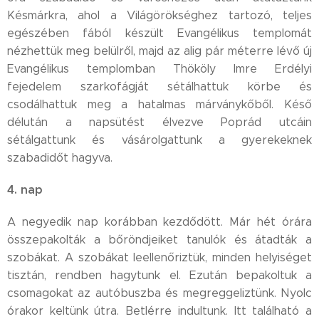
Késmárkra, ahol a Világörökséghez tartozó, teljes
egészében fából készült Evangélikus templomát
nézhettük meg belülről, majd az alig pár méterre lévő új
Evangélikus templomban Thököly Imre Erdélyi
fejedelem szarkofágját sétálhattuk körbe és
csodálhattuk meg a hatalmas márványkőből. Késő
délután a napsütést élvezve Poprád utcáin
sétálgattunk és vásárolgattunk a gyerekeknek
szabadidőt hagyva.
4. nap
A negyedik nap korábban kezdődött. Már hét órára
összepakolták a bőröndjeiket tanulók és átadták a
szobákat. A szobákat leellenőriztük, minden helyiséget
tisztán, rendben hagytunk el. Ezután bepakoltuk a
csomagokat az autóbuszba és megreggeliztünk. Nyolc
órakor keltünk útra. Betlérre indultunk. Itt található a