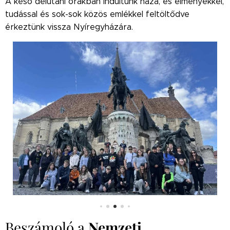
A késő délutáni órákban indultunk haza, és élményekkel,
tudással és sok-sok közös emlékkel feltöltődve
érkeztünk vissza Nyíregyházára.
Beszámoló a
Nemzeti