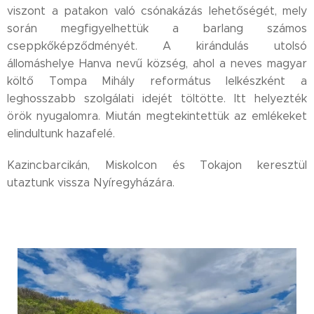
viszont a patakon való csónakázás lehetőségét, mely
során megfigyelhettük a barlang számos
cseppkőképződményét. A kirándulás utolsó
állomáshelye Hanva nevű község, ahol a neves magyar
költő Tompa Mihály református lelkészként a
leghosszabb szolgálati idejét töltötte. Itt helyezték
örök nyugalomra. Miután megtekintettük az emlékeket
elindultunk hazafelé.
Kazincbarcikán, Miskolcon és Tokajon keresztül
utaztunk vissza Nyíregyházára.