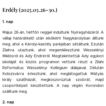
Erdély (2025.05.26–30.)
1. nap
Május 26-án, hétfőn reggel indultunk Nyíregyházáról. A
vállaji határátkelő után elsőként Nagykárolyban álltunk
meg, ahol a Károlyi-kastély parkjában sétáltunk. Ezután
Zilahra utaztunk, ahol megemlékeztünk Wesselényi
Miklósról és Ady Endréről. Megtekintettük Ady egykori
iskoláját és közös programon vettünk részt a Zilahi
Református Wesselényi Kollégium diákjaival. Délután
Kolozsvárra érkeztünk, ahol meglátogattuk Mátyás
király szülőházát, megkoszorúztuk szobrát, majd
csoportképet készítettünk. A nap végén Korondon
szálltunk meg.
2. nap