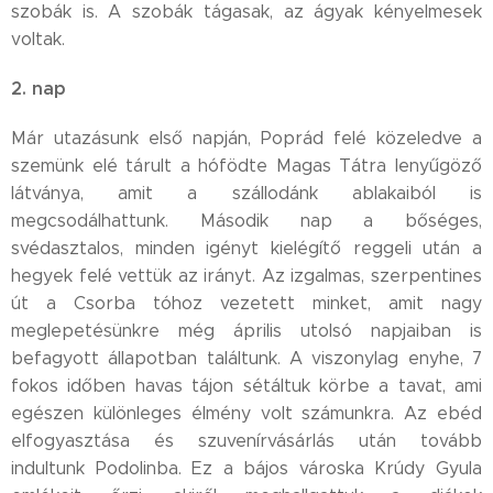
szobák is. A szobák tágasak, az ágyak kényelmesek
voltak.
2. nap
Már utazásunk első napján, Poprád felé közeledve a
szemünk elé tárult a hófödte Magas Tátra lenyűgöző
látványa, amit a szállodánk ablakaiból is
megcsodálhattunk. Második nap a bőséges,
svédasztalos, minden igényt kielégítő reggeli után a
hegyek felé vettük az irányt. Az izgalmas, szerpentines
út a Csorba tóhoz vezetett minket, amit nagy
meglepetésünkre még április utolsó napjaiban is
befagyott állapotban találtunk. A viszonylag enyhe, 7
fokos időben havas tájon sétáltuk körbe a tavat, ami
egészen különleges élmény volt számunkra. Az ebéd
elfogyasztása és szuvenírvásárlás után tovább
indultunk Podolinba. Ez a bájos városka Krúdy Gyula