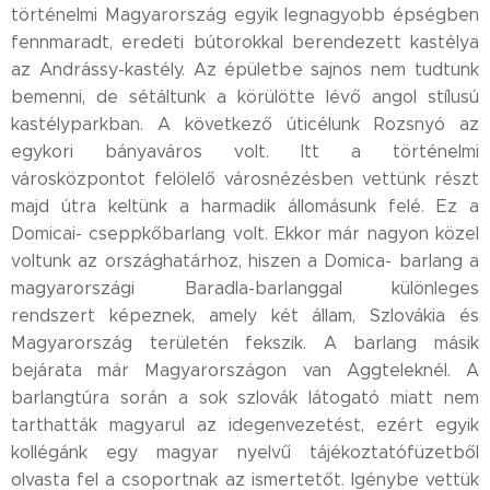
történelmi Magyarország egyik legnagyobb épségben
fennmaradt, eredeti bútorokkal berendezett kastélya
az Andrássy-kastély. Az épületbe sajnos nem tudtunk
bemenni, de sétáltunk a körülötte lévő angol stílusú
kastélyparkban. A következő úticélunk Rozsnyó az
egykori bányaváros volt. Itt a történelmi
városközpontot felölelő városnézésben vettünk részt
majd útra keltünk a harmadik állomásunk felé. Ez a
Domicai- cseppkőbarlang volt. Ekkor már nagyon közel
voltunk az országhatárhoz, hiszen a Domica- barlang a
magyarországi Baradla-barlanggal különleges
rendszert képeznek, amely két állam, Szlovákia és
Magyarország területén fekszik. A barlang másik
bejárata már Magyarországon van Aggteleknél. A
barlangtúra során a sok szlovák látogató miatt nem
tarthatták magyarul az idegenvezetést, ezért egyik
kollégánk egy magyar nyelvű tájékoztatófüzetből
olvasta fel a csoportnak az ismertetőt. Igénybe vettük