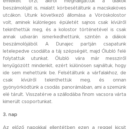
emlékeit őrzi, akiről meghallgattuk a diákok
beszámolóját is, mialatt körbesétáltunk a macskaköves
utcákon. Utunk következő állomása a Vöröskolostor
volt, aminek különleges épületét sajnos csak kívülről
tekinthettük meg, és a kolostor történetével is csak
annak udvarán ismerkedhettünk, szintén a diákok
beszámolójából. A Dunajec partján csapatunk
letelepedve csodálta a táj szépségét, majd Ólubló felé
folytattuk utunkat. Ólubló vára már messziről
lenyűgözött mindenkit, ezért különösen sajnáltuk, hogy
ide sem mehettünk be. Felsétáltunk a várfalakhoz, de
csak kívülről tekinthettük meg, és onnan
gyönyörködtünk a csodás panorámában, ami a szemünk
elé tárult. Visszatérve a szállodába finom vacsora várta
kimerült csoportunkat.
3. nap
Az előző napokkal ellentétben ezen a reggel kicsit