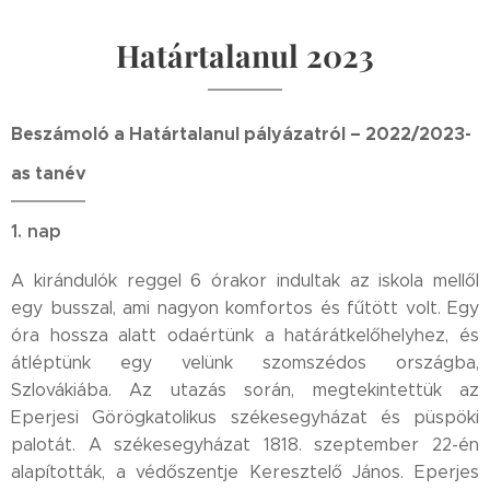
Határtalanul 2023
Beszámoló a Határtalanul pályázatról – 2022/2023-
as tanév
1. nap
A kirándulók reggel 6 órakor indultak az iskola mellől
egy busszal, ami nagyon komfortos és fűtött volt. Egy
óra hossza alatt odaértünk a határátkelőhelyhez, és
átléptünk egy velünk szomszédos országba,
Szlovákiába. Az utazás során, megtekintettük az
Eperjesi Görögkatolikus székesegyházat és püspöki
palotát. A székesegyházat 1818. szeptember 22-én
alapították, a védőszentje Keresztelő János. Eperjes