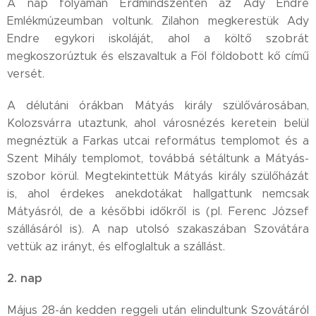
A nap folyamán Érdmindszenten az Ady Endre
Emlékmúzeumban voltunk. Zilahon megkerestük Ady
Endre egykori iskoláját, ahol a költő szobrát
megkoszorúztuk és elszavaltuk a Föl földobott kő című
versét.
A délutáni órákban Mátyás király szülővárosában,
Kolozsvárra utaztunk, ahol városnézés keretein belül
megnéztük a Farkas utcai református templomot és a
Szent Mihály templomot, továbbá sétáltunk a Mátyás-
szobor körül. Megtekintettük Mátyás király szülőházát
is, ahol érdekes anekdotákat hallgattunk nemcsak
Mátyásról, de a későbbi időkről is (pl. Ferenc József
szállásáról is). A nap utolsó szakaszában Szovátára
vettük az irányt, és elfoglaltuk a szállást.
2. nap
Május 28-án kedden reggeli után elindultunk Szovátáról