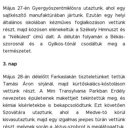
Május 27-én Gyergyószentmiklósra utaztunk, ahol egy
sajtkészítő manufaktúrában jártunk. Ezután egy helyi
általános iskolában kézműves foglalkozáson vettünk
részt, majd közösen elénekeltük a Székely Himnuszt és
a "Nélküled" című dalt. A délután folyamán a Békás-
szorosnál és a Gyilkos-tónál csodáltuk meg a
természetet.
3. nap
Május 28-án délelőtt Farkaslakán tiszteletünket tettük
Tamási Áron sírjánál, majd kürtőskalács-kóstoláson
vettünk részt. A Mini Transylvania Parkban Erdély
nevezetes épületeinek makettjeit tekintettük meg, és
kémiai kísérletekbe is bekapcsolódtunk. Ezt követően
Szovátára utaztunk, ahol a Medve-tó körül
kisvasutaztunk, majd egy izgalmas jeepes túrán vettünk
részt, melynek során a Jézus-szobrot is meglátogattuk.