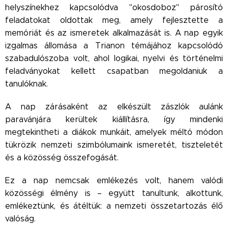
helyszínekhez kapcsolódva "okosdoboz" párosító
feladatokat oldottak meg, amely fejlesztette a
memóriát és az ismeretek alkalmazását is. A nap egyik
izgalmas állomása a Trianon témájához kapcsolódó
szabadulószoba volt, ahol logikai, nyelvi és történelmi
feladványokat kellett csapatban megoldaniuk a
tanulóknak.
A nap zárásaként az elkészült zászlók aulánk
paravánjára kerültek kiállításra, így mindenki
megtekintheti a diákok munkáit, amelyek méltó módon
tükrözik nemzeti szimbólumaink ismeretét, tiszteletét
és a közösség összefogását.
Ez a nap nemcsak emlékezés volt, hanem valódi
közösségi élmény is – együtt tanultunk, alkottunk,
emlékeztünk, és átéltük: a nemzeti összetartozás élő
valóság.