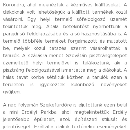
Korondra, ahol megnéztük a kézműves kiállításokat. A
diákoknak volt lehetőségük a kiállított termékek közül
vásárolni. Egy helyi termelő sófeldolgozó üzemét
tekintettük meg. Általa betekintést nyerhettünk a
parajdi só feldolgozásába és a só hasznosításába is. A
termelő többféle terméket forgalmazott és mutatott
be, melyek közül tetszés szerint vásárolhattak a
tanulók. A szállásra menet Szovátán pisztrángtelepet
üzemeltető helyi termelővel is találkoztunk, aki a
pisztráng feldolgozásával ismertette meg a diákokat. A
halas tavat körbe sétáltuk közben, a tanulók ezen a
területen is igyekeztek különböző növényeket
gyűjteni.
A nap folyamán Szejkefürdőre is eljutottunk ezen belül
a mini Erdélyi Parkba, ahol megtekintettük Erdély
jelentősebb épületeit, azok építészeti stílusát és
jelentőségét. Ezáltal a diákok történelmi eseményeket