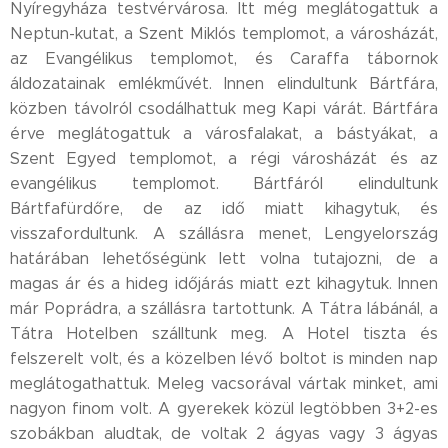
Nyíregyháza testvérvárosa. Itt még meglátogattuk a
Neptun-kutat, a Szent Miklós templomot, a városházát,
az Evangélikus templomot, és Caraffa tábornok
áldozatainak emlékművét. Innen elindultunk Bártfára,
közben távolról csodálhattuk meg Kapi várát. Bártfára
érve meglátogattuk a városfalakat, a bástyákat, a
Szent Egyed templomot, a régi városházát és az
evangélikus templomot. Bártfáról elindultunk
Bártfafürdőre, de az idő miatt kihagytuk, és
visszafordultunk. A szállásra menet, Lengyelország
határában lehetőségünk lett volna tutajozni, de a
magas ár és a hideg időjárás miatt ezt kihagytuk. Innen
már Poprádra, a szállásra tartottunk. A Tátra lábánál, a
Tátra Hotelben szálltunk meg. A Hotel tiszta és
felszerelt volt, és a közelben lévő boltot is minden nap
meglátogathattuk. Meleg vacsorával vártak minket, ami
nagyon finom volt. A gyerekek közül legtöbben 3+2-es
szobákban aludtak, de voltak 2 ágyas vagy 3 ágyas