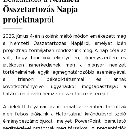
Összetartozás Napja
projektnap
ról
2025. június 4-én iskolánk méltó módon emlékezett meg
a Nemzeti Összetartozás Napjáról, amelyet idén
projektnap formájában rendeztünk meg. A nap célja az
volt, hogy tanulóink elmélyülten, élményszerűen és
játékosan ismerkedjenek meg a magyar nemzet
történelmének egyik legmeghatározóbb eseményével,
a trianoni békediktátummal és annak
következményeivel, ugyanakkor megtapasztalják a
határokon átívelő nemzeti összetartozás erejét.
A délelőtt folyamán az informatikateremben tartották
meg felsős diákjaink a Határtalanul kirándulásról szóló
élménybeszámolójukat, melyet PowerPoint bemutató
segítségével osztottak meg társaikkal. A prezentációk