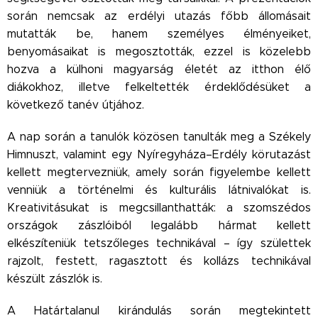
során nemcsak az erdélyi utazás főbb állomásait
mutatták be, hanem személyes élményeiket,
benyomásaikat is megosztották, ezzel is közelebb
hozva a külhoni magyarság életét az itthon élő
diákokhoz, illetve felkeltették érdeklődésüket a
következő tanév útjához.
A nap során a tanulók közösen tanulták meg a Székely
Himnuszt, valamint egy Nyíregyháza–Erdély körutazást
kellett megtervezniük, amely során figyelembe kellett
venniük a történelmi és kulturális látnivalókat is.
Kreativitásukat is megcsillanthatták: a szomszédos
országok zászlóiból legalább hármat kellett
elkészíteniük tetszőleges technikával – így születtek
rajzolt, festett, ragasztott és kollázs technikával
készült zászlók is.
A Határtalanul kirándulás során megtekintett