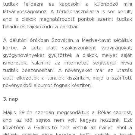
tudtak felidézni és kapcsolni a különböző mini
látványosságokhoz. A térképhasználatra is sor került,
ahol a diákok meghatározott pontok szerint tudtak
haladni és tájékozódni a parkban.
A délutáni órákban Szovátán, a Medve-tavat sétáltuk
körbe. A séta alatt szakaszonként vadvirágokat,
gyógynövényeket gyűjtöttek a diákok, melyet saját
ismereteik, valamint az internetet segítségül hívva
tudták beazonosítani. A növényeket már az utazás
alatt elkezdték a tanulók kiszárítani, majd a szárított
növényekből albumot fognak készíteni.
3. nap
Május 29-én szerdán megcsodáltuk a Békás-szorost,
ahol az idő sajnos nem volt kegyes hozzánk. Ezt
követően a Gyilkos-tó felé vettük az irányt, ahol a