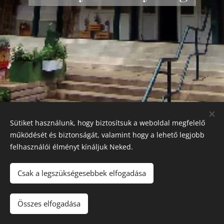
Sütiket használunk, hogy biztosítsuk a weboldal megfelelő
működését és biztonságát, valamint hogy a lehető legjobb
felhasználói élményt kínáljuk Neked.
Csak a legszükségesebbek elfogadása
Nyíregyházi Bem József Általános Iskola Kazinczy Ferenc
Tagintézménye
,
4400 Nyíregyháza, Árok utca 17.
Összes elfogadása
Az oldalt a
Webnode
működteti
Sütik