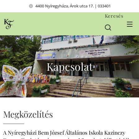
4400 Nyíregyháza, Árok utca 17. | 033401
Keresés
Kapcsolat
Megközelítés
A Nyíregyházi Bem József Általános Iskola Kazinczy