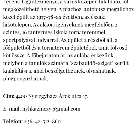
Ferenc Tagintézménye, a város közepén található, jól
megközelíthető helyen. A piachoz, autóbusz megállóhoz
közel épült az 1977-78-as években, az északi
lakótelepen. Az akkori igényeknek megfelelően 2
szintes, 16 tantermes iskola tornateremmel,
sportpályával, udvarral. Az épület 2 részből áll, a
főépületből és a tornaterem épületéből, amit folyosó
köt össze. A főbejáraton át, az aulába érkezünk,
melyben a tanulók számára "szabadidő-sziget" került
kialakításra, ahol beszélgethetnek, olvashatnak,
pingpongozhatnak.
Cím:
4400 Nyíregyháza Árok utca 17.
E-mail:
nyhkazinczy@gmail.com
Telefon:
+36-42-512-860