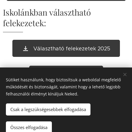
Iskolánkban választható
felekezetek:
Választható felekezetek 2025
Nyilatkozat 2025
Sütiket használunk, hogy biztosítsuk a weboldal megfelelő
működését és biztonságát, valamint hogy a lehető legjobb
felhasználói élményt kínáljuk Neked.
Csak a legszükségesebbek elfogadása
Nyíregyházi Bem József Általános Iskola Kazinczy Ferenc
Tagintézménye
,
4400 Nyíregyháza, Árok utca 17.
Összes elfogadása
Az oldalt a
Webnode
működteti
Sütik