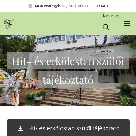
4400 Nyíregyháza, Árok utca 17. | 033401
Keresés
Hit- és erkölcstan szülői
tájékoztató
Hit- és erkölcstan szülői tájékotató