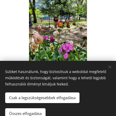
Sütiket használunk, hogy biztosítsuk a weboldal megfelelő
működését és biztonságát, valamint hogy a lehető legjobb
felhasználói élményt kínáljuk Neked.
Csak a legszükségesebbek elfogadása
Nyíregyházi Bem József Általános Iskola Kazinczy Ferenc
Tagintézménye
,
4400 Nyíregyháza, Árok utca 17.
Összes elfogadása