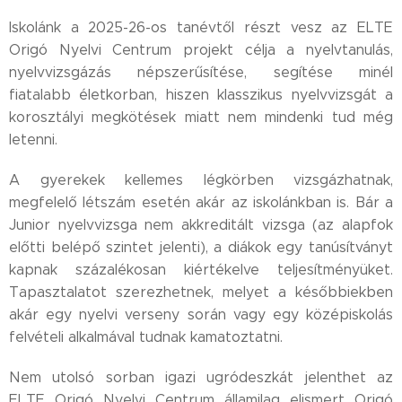
Iskolánk a 2025-26-os tanévtől részt vesz az ELTE
Origó Nyelvi Centrum projekt célja a nyelvtanulás,
nyelvvizsgázás népszerűsítése, segítése minél
fiatalabb életkorban, hiszen klasszikus nyelvvizsgát a
korosztályi megkötések miatt nem mindenki tud még
letenni.
A gyerekek kellemes légkörben vizsgázhatnak,
megfelelő létszám esetén akár az iskolánkban is. Bár a
Junior nyelvvizsga nem akkreditált vizsga (az alapfok
előtti belépő szintet jelenti), a diákok egy tanúsítványt
kapnak százalékosan kiértékelve teljesítményüket.
Tapasztalatot szerezhetnek, melyet a későbbiekben
akár egy nyelvi verseny során vagy egy középiskolás
felvételi alkalmával tudnak kamatoztatni.
Nem utolsó sorban igazi ugródeszkát jelenthet az
ELTE Origó Nyelvi Centrum államilag elismert Origó